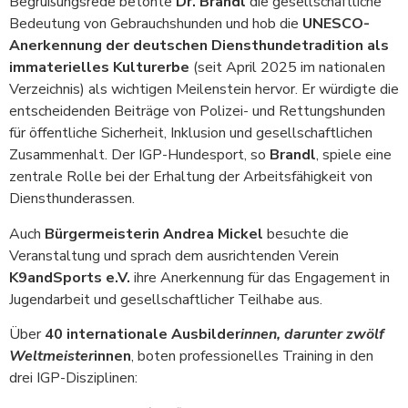
Begrüßungsrede betonte
Dr. Brandl
die gesellschaftliche
Bedeutung von Gebrauchshunden und hob die
UNESCO-
Anerkennung
der deutschen Diensthundetradition als
immaterielles Kulturerbe
(seit April 2025 im nationalen
Verzeichnis) als wichtigen Meilenstein hervor. Er würdigte die
entscheidenden Beiträge von Polizei- und Rettungshunden
für öffentliche Sicherheit, Inklusion und gesellschaftlichen
Zusammenhalt. Der IGP-Hundesport, so
Brandl
, spiele eine
zentrale Rolle bei der Erhaltung der Arbeitsfähigkeit von
Diensthunderassen.
Auch
Bürgermeisterin Andrea Mickel
besuchte die
Veranstaltung und sprach dem ausrichtenden Verein
K9andSports e.V.
ihre Anerkennung für das Engagement in
Jugendarbeit und gesellschaftlicher Teilhabe aus.
Über
40 internationale Ausbilder
innen, darunter zwölf
Weltmeister
innen
, boten professionelles Training in den
drei IGP-Disziplinen: