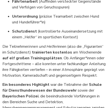
Fährtenarbeit
(Auffinden versteckter Gegenstände
und Verfolgen von Geruchsspuren)
Unterordnung
(präzise Teamarbeit zwischen Hund
und Hundeführer*in)
Schutzdienst
(kontrollierte Auseinandersetzung mit
einem „Helfer“ im sportlichen Kontext)
Die Teilnehmer
innen und Helfer
innen (also die „Figuranten“
im Schutzdienst)
trainierten kostenlos
am Wochenende
auf
elf großen Trainingsplätzen
. Ob Anfänger*innen oder
Fortgeschrittene – alle konnten unter fachkundiger Anleitung
ihre Fähigkeiten vertiefen – in einer Atmosphäre geprägt von
Motivation, Kameradschaft und gegenseitigem Respekt.
Ein besonderes Highlight
war die Teilnahme der
Schule
für Diensthundewesen der Bundeswehr
sowie der
Bayerischen Polizei
, die beeindruckende Vorführungen in
den Bereichen Suche und Detektion,
Menschenmengenmanagement und Schutzszenarien zeigten