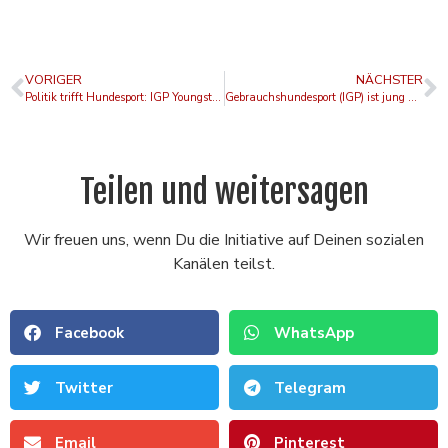
VORIGER
NÄCHSTER
Politik trifft Hundesport: IGP Youngstars Camp 2025 setzt starkes Zeichen in Gaimersheim
Gebrauchshundesport (IGP) ist jung und dynamisch. Schutzdienst im IGP-Sport ist ungefährlich.
Teilen und weitersagen
Wir freuen uns, wenn Du die Initiative auf Deinen sozialen
Kanälen teilst.
Facebook
WhatsApp
Twitter
Telegram
Email
Pinterest