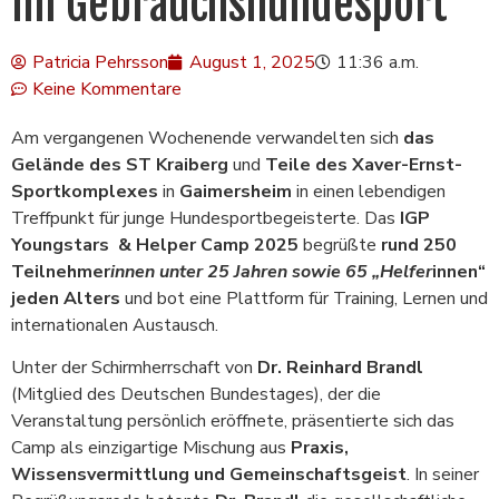
im Gebrauchshundesport
Patricia Pehrsson
August 1, 2025
11:36 a.m.
Keine Kommentare
Am vergangenen Wochenende verwandelten sich
das
Gelände des ST Kraiberg
und
Teile des Xaver-Ernst-
Sportkomplexes
in
Gaimersheim
in einen lebendigen
Treffpunkt für junge Hundesportbegeisterte. Das
IGP
Youngstars & Helper Camp 2025
begrüßte
rund 250
Teilnehmer
innen unter 25 Jahren sowie 65 „Helfer
innen“
jeden Alters
und bot eine Plattform für Training, Lernen und
internationalen Austausch.
Unter der Schirmherrschaft von
Dr. Reinhard Brandl
(Mitglied des Deutschen Bundestages), der die
Veranstaltung persönlich eröffnete, präsentierte sich das
Camp als einzigartige Mischung aus
Praxis,
Wissensvermittlung und Gemeinschaftsgeist
. In seiner