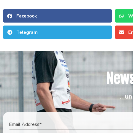
Facebook
W
Telegram
E
News
… un
Email Address*