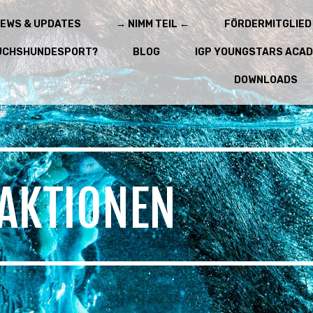
EWS & UPDATES
→ NIMM TEIL ←
FÖRDERMITGLIED
UCHSHUNDESPORT?
BLOG
IGP YOUNGSTARS ACA
DOWNLOADS
AKTIONEN