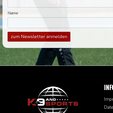
Name
INF
Imp
Date