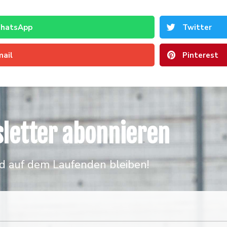
hatsApp
Twitter
mail
Pinterest
letter abonnieren
d auf dem Laufenden bleiben!