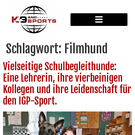
Schlagwort:
Filmhund
Vielseitige Schulbegleithunde:
Eine Lehrerin, ihre vierbeinigen
Kollegen und ihre Leidenschaft für
den IGP-Sport.