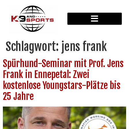
Schlagwort:
jens frank
Spürhund-Seminar mit Prof. Jens
Frank in Ennepetal: Zwei
kostenlose Youngstars-Plätze bis
25 Jahre