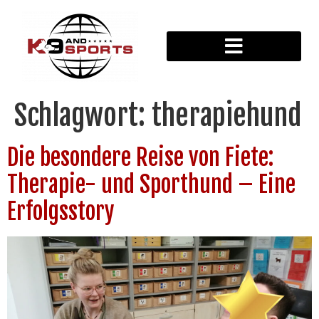
Schlagwort:
therapiehund
Die besondere Reise von Fiete:
Therapie- und Sporthund – Eine
Erfolgsstory