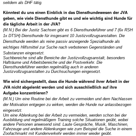
seitdem als DHF tätig.
Könntest du uns einen Einblick in das Diensthundewesen der JVA
geben, wie viele Diensthunde gibt es und wie wichtig sind Hunde für
die tägliche Arbeit in der JVA?
(M.N.) Bei der Justiz Sachsen gibt es 6 Diensthundeführer und 7 (6x RSH
1x DTSH) Diensthunde für insgesamt 10 Justizvollzugsanstalten. Die
Diensthunde werden als reine passiv anzeigende Spezialhunde als
wichtiges Hilfsmittel zur Suche nach verbotenen Gegenständen und
Substanzen eingesetzt.
Suchbereiche sind alle Bereiche der Justizvollzugsanstalt, besonders
Hafträume und Arbeitsbereiche und der Postverkehr. Die
Diensthundeführer werden regelmäßig auch in anderen
Justizvollzugsanstalten zu Durchsuchungen eingesetzt.
Wie wird sichergestellt, dass die Hunde während ihrer Arbeit in der
JVA nicht abgelenkt werden und sich ausschließlich auf ihre
Aufgabe konzentrieren?
(M.N.) Um eine Routine bei der Arbeit zu vermeiden und dem Nachlassen
der Motivation entgegen zu wirken, werden die Hunde nur anlassbezogen
eingesetzt.
Um eine Ablenkung bei der Arbeit zu vermeiden, werden schon bei der
Ausbildung und regelmäßigem Training solche Situationen geübt, wobei
andere Personen anwesend sind. Laute Gespräche, Musik, Maschinen,
Fahrzeuge und andere Ablenkungen wie zum Beispiel die Suche in einem
Zoofachmarkt mit Kundenverkehr werden immer wieder geübt.