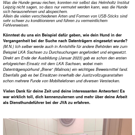
Was die Hunde genau riechen, konnten mir selbst das Helmholtz Institut
Leipzig nicht sagen, so dass nur vermutet werden kann, was die Hunde
sich herausnehmen und abspeichern.
Allein die vielen verschiedenen Arten und Formen von USB-Sticks sind
sehr schwer zu konditionieren und führen zu vermeintlichem
Fehlverweisen.
Könntest du uns ein Beispiel dafür geben, wie dein Hund in der
Vergangenheit bei der Suche nach Datenträgern eingesetzt wurde?
(M.N.) Ich selber werde auch in Amtshilfe für andere Behörden wie zum
Beispiel LKA Sachsen zu Durchsuchungen angefordert und eingesetzt.
Direkt am Ende der Ausbildung (Januar 2023) gab es schon den ersten
erfolgreichen Einsatz mit dem LKA Sachsen, wobei mein
Datenträgerspürhund „Biene“ (Malinois) ein wichtiges Beweismittel fand.
Ebenfalls gab es bei Einsätzen innerhalb der Justizvollzugsanstalten
schon mehrere Funde von Mobiltelefonen und diversen Verstecken.
Vielen Dank für deine Zeit und deine interessanten Antworten! Es
war wirklich toll, dich kennenzulernen und mehr über deine Arbeit
als Diensthundeführer bei der JVA zu erfahren.