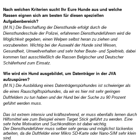
Nach welchen Kriterien sucht Ihr Eure Hunde aus und welche
Rassen eignen sich am besten für diesen speziellen
Aufgabenbereich?
(
M.N.) Die Beschaffung der Diensthunde erfolgt durch die
Diensthundeschule der Polizei, erfahrenen Diensthundeführern wird die
Möglichkeit gegeben, einen Welpen selbst heran zu ziehen und
vorzubereiten. Wichtig bei der Auswahl der Hunde sind Wesen,
Gesundheit, Umweltverhalten und sehr hoher Beute- und Spieltrieb, dabei
kommen fast ausschließlich die Rassen Belgischer und Deutscher
Schäferhund zum Einsatz.
Wie wird ein Hund ausgebildet, um Datenträger in der JVA
aufzuspüren?
(M.N.) Die Ausbildung eines Datenträgerspürhundes ist schwieriger als
die eines Rauschgiftspürhundes, da wir es hier mit sehr geringen
Duftfeldern zu tun haben und der Hund bei der Suche zu 90 Prozent
geführt werden muss.
Das ist extrem intensiv und kräftezehrend, er muss ebenfalls lernen durch
Hilfsmittel wie zum Beispiel einem Target Stick geführt zu werden. Eine
sehr hohe Motivation und Suchkondition ist dabei wichtig.
Der Diensthundeführer muss selber sehr genau und möglichst lückenlos
arbeiten, da die Duftfelder einer Mikro SD-Karte oder Nano-SIM sehr klein
sind.